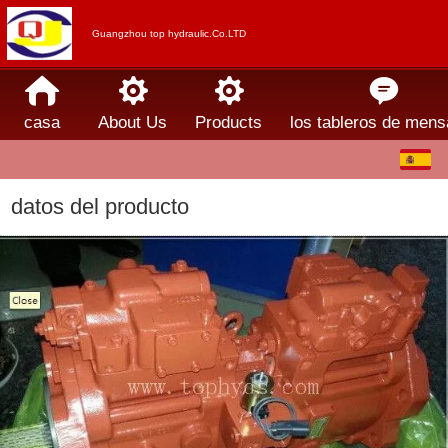
Guangzhou top hydraulic.Co.LTD
casa
About Us
Products
los tableros de mens
Español
中文
datos del producto
English