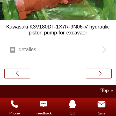
Kawasaki K3V180DT-1X7R-9N06-V hydraulic
piston pump for excavaor
detalles
Top
©
2014 Guangzhou Top Hydraulic.Co.LTD
Faisco brinda soporte técnico
|
versión para PC
Phone
Feedback
QQ
Sms